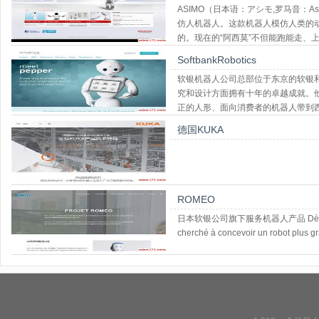
ASIMO（日本语：アシモ,罗马音：A
仿人机器人。这款机器人模仿人类的动
的。现在的“阿西莫”不但能跑能走、
SoftbankRobotics
软银机器人公司总部位于东京的软银
究和设计方面拥有十年的卓越成就。他
正的人形、面向消费者的机器人带到西半球
旧金山
德国KUKA
ROMEO
日本软银公司旗下服务机器人产品 Dès les pre
cherché à concevoir un robot plus g