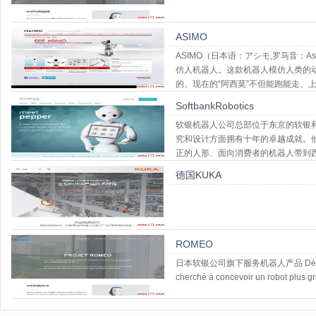
ASIMO
ASIMO（日本语：アシモ,罗马音：A
仿人机器人。这款机器人模仿人类的动
的。现在的“阿西莫”不但能跑能走、
SoftbankRobotics
软银机器人公司总部位于东京的软银
究和设计方面拥有十年的卓越成就。他
正的人形、面向消费者的机器人带到西半球
旧金山
德国KUKA
ROMEO
日本软银公司旗下服务机器人产品 Dès les pre
cherché à concevoir un robot plus g