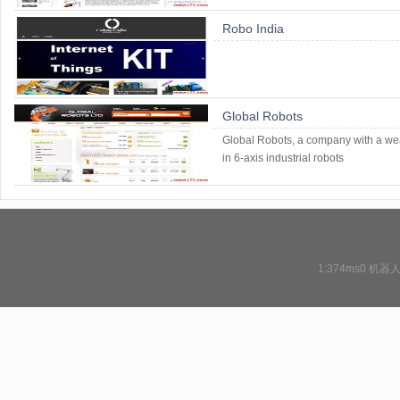
Robo India
Global Robots
Global Robots, a company with a wea
in 6-axis industrial robots
1:374ms0
机器人