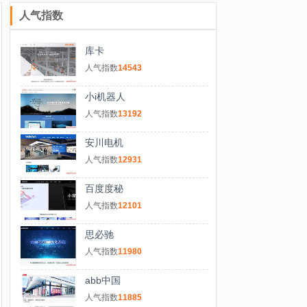
人气指数
库卡
人气指数
14543
小i机器人
人气指数
13192
安川电机
人气指数
12931
百度度秘
人气指数
12101
思必驰
人气指数
11980
abb中国
人气指数
11885