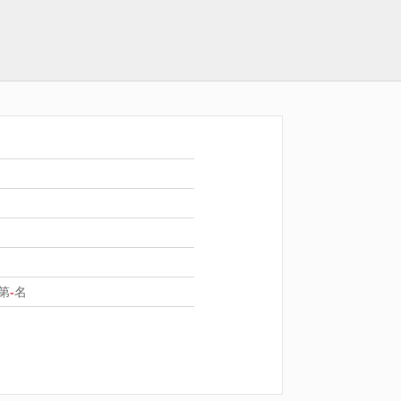
第
-
名