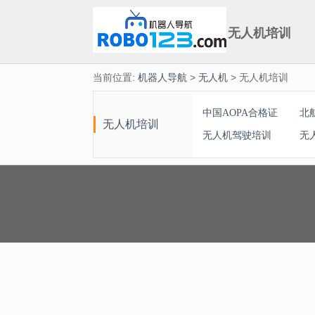
无人机培训
当前位置:
机器人导航
>
无人机
> 无人机培训
中国AOPA合格证
北
无人机培训
无人机驾驶培训
无