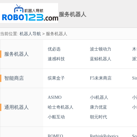
服务机器人
当前位置:
机器人导航
> 服务机器人
优必选
波士顿动力
木
服务机器人
速感科技
蓝鲸机器人
派
智能商店
缤果盒子
F5未来商店
Si
ASIMO
小i机器人
小
通用机器人
哈士奇机器人
康力优蓝
小
小船互动
朝元时代
ROMEO
RethinkRobotics
So