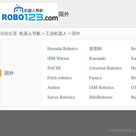
国外
当前位置:
机器人导航
>
工业机器人
> 国外
Hyundai Robotics
发那科
Re
IBM Watson
Kawasaki
Ka
NACHI
Universal Robotics
Ho
国外
Fetch robotics
Fanuca
Ro
Aethon
IAM Robotics
OT
Sarcos Robotics
HebiRobotics
0:93ms0
机器人