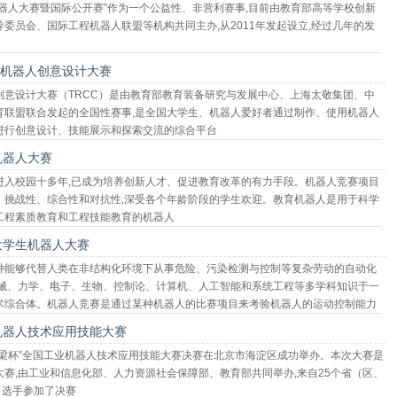
机器人大赛暨国际公开赛”作为一个公益性、非营利赛事,目前由教育部高等学校创新
导委员会、国际工程机器人联盟等机构共同主办,从2011年发起设立,经过几年的发
国机器人创意设计大赛
创意设计大赛（TRCC）是由教育部教育装备研究与发展中心、上海太敬集团、中
育联盟联合发起的全国性赛事,是全国大学生、机器人爱好者通过制作、使用机器人
进行创意设计、技能展示和探索交流的综合平台
机器人大赛
进入校园十多年,已成为培养创新人才、促进教育改革的有力手段。机器人竞赛项目
、挑战性、综合性和对抗性,深受各个年龄阶段的学生欢迎。教育机器人是用于科学
工程素质教育和工程技能教育的机器人
大学生机器人大赛
种能够代替人类在非结构化环境下从事危险、污染检测与控制等复杂劳动的自动化
机械、力学、电子、生物、控制论、计算机、人工智能和系统工程等多学科知识于一
术综合体。机器人竞赛是通过某种机器人的比赛项目来考验机器人的运动控制能力
平的一种高新技术较量
机器人技术应用技能大赛
特·栋梁杯”全国工业机器人技术应用技能大赛决赛在北京市海淀区成功举办。本次大赛是
大赛,由工业和信息化部、人力资源社会保障部、教育部共同举办,来自25个省（区、
名选手参加了决赛