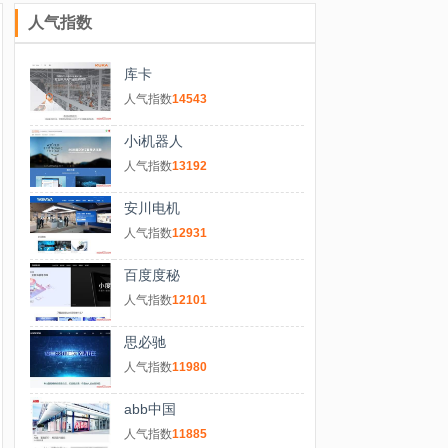
人气指数
库卡
人气指数
14543
小i机器人
人气指数
13192
安川电机
人气指数
12931
百度度秘
人气指数
12101
思必驰
人气指数
11980
abb中国
人气指数
11885