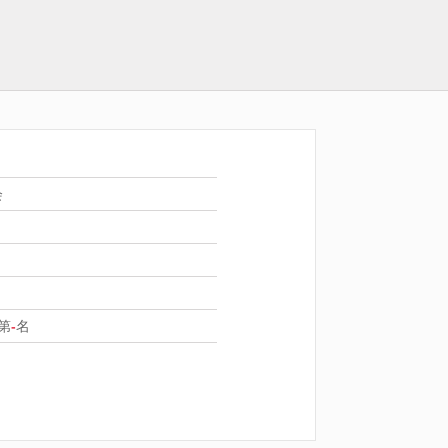
会
第
-
名