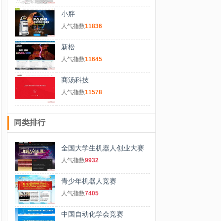
小胖
人气指数
11836
新松
人气指数
11645
商汤科技
人气指数
11578
同类排行
全国大学生机器人创业大赛
人气指数
9932
青少年机器人竞赛
人气指数
7405
中国自动化学会竞赛