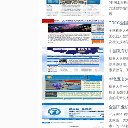
“中国工程
方法教学指
展
TRCC全
全国机器人
国机器人教
及相关技术
中国教育
机器人竞赛
以其趣味性
素质教育、
华北五省
机器人是一
机器,是集
身的高新技
和智能化水
全国工业
--“埃夫
国家级一类
市）的123