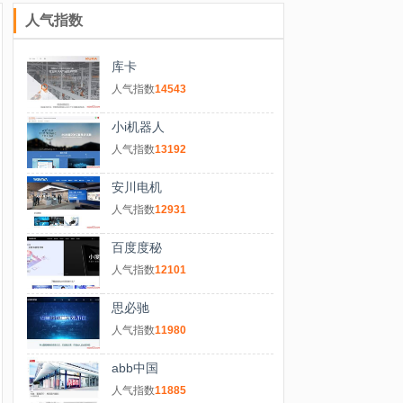
人气指数
库卡
人气指数
14543
小i机器人
人气指数
13192
安川电机
人气指数
12931
百度度秘
人气指数
12101
思必驰
人气指数
11980
abb中国
人气指数
11885