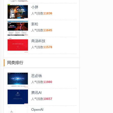
小胖
人气指数
11836
新松
人气指数
11645
商汤科技
人气指数
11578
同类排行
思必驰
人气指数
11980
腾讯AI
人气指数
10657
OpenAI