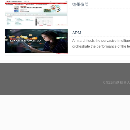
德州仪器
ARM
Arm architects the pervasive intelli
orchestrate the performance of the 
0:921ms0
机器人