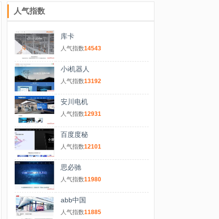
人气指数
库卡
人气指数
14543
小i机器人
人气指数
13192
安川电机
人气指数
12931
百度度秘
人气指数
12101
思必驰
人气指数
11980
abb中国
人气指数
11885