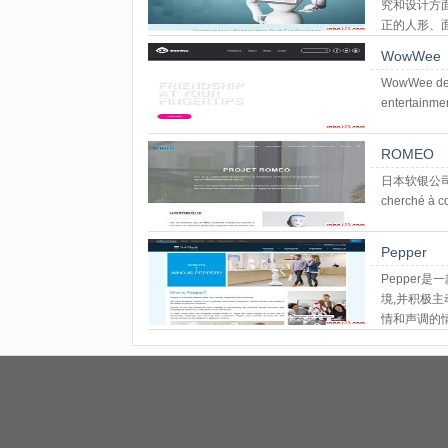
究和设计方
正的人形、面
旧金山
WowWee
WowWee desi
entertainmen
ROMEO
日本软银公司旗下服
cherché à c
Pepper
Pepper是
境,并积极
情和声调的